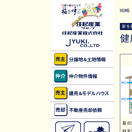
HOME
家を
健
売主
分譲地＆土地情報
仲介
仲介物件情報
売主
建売＆モデルハウス
売却
不動産売却依頼
昔の
材を