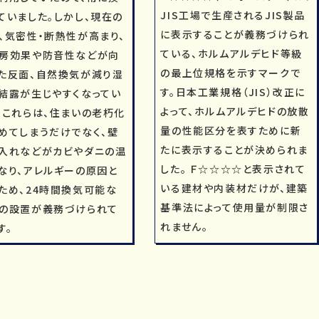
JIS工場で生産されるJIS製品
ていました。しかし、現在の
に表示することが義務づけられ
、気密性・断熱性が高まり、
ている、ホルムアルデヒド等級
房効果や防音性などが向
の最上位規格を示すマークで
た反面、自然換気が減り湿
す。日本工業規格（JIS）改正に
結露が生じやすくなってい
よって、ホルムアルデヒドの放散
。これらは、住まいの老朽化
量の性能区分を表すために新
めてしまうだけでなく、壁
たに表示することが決められま
入れなどがカビやダニの温
した。 Ｆ☆☆☆☆と表示されて
なり、アレルギーの原因と
いる建材や内装材だけが、建築
ため、24時間換気可能な
基準法によって使用量が制限さ
の設置が義務づけられて
れません。
す。