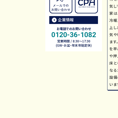
気し
家は
企業情報
冷暖
上し
お電話でのお問い合わせ
0120-36-1082
気や
営業時間 / 8:30～17:30
ます
(GW・お盆・年末年始定休)
を早
や押
床と
なる
設備
いま