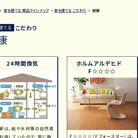
家を建てる 商品ラインナップ
家を建てる こだわり
健康
こだわり
建てる
康
24時間換気
ホルムアルデヒド
F☆☆☆☆
家は、紙や木材等の自然素
Ｆ☆☆☆☆（Ｆフォースター）は、
利用していたので、常に換