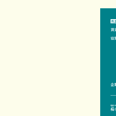
売
賃
協
企