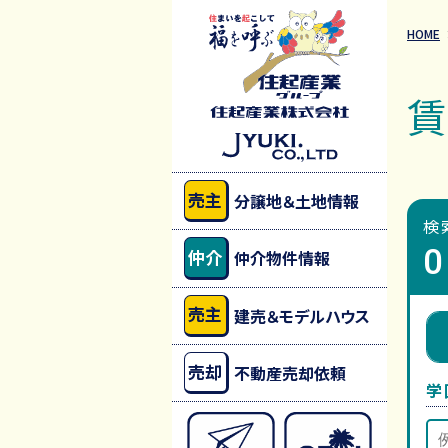
HOME
売主
分譲地＆土地情報
検
0
仲介
仲介物件情報
売主
建売＆モデルハウス
売却
不動産売却依頼
学