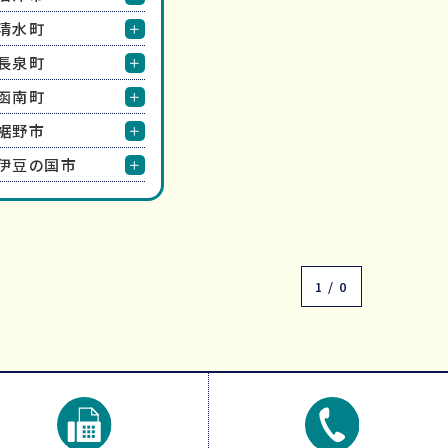
清水町
長泉町
函南町
裾野市
伊豆の国市
1 / 0