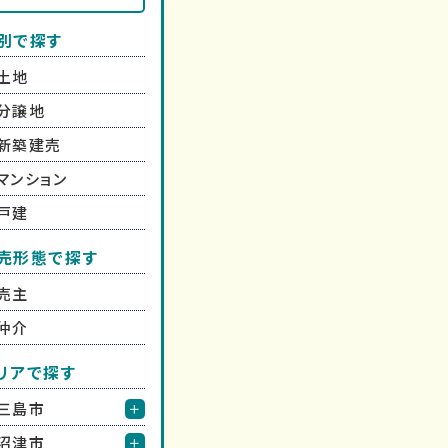
別で探す
土地
分譲地
新築建売
マンション
戸建
売形態で探す
売主
仲介
リアで探す
三島市
沼津市