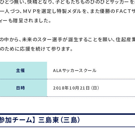
ひとつ無い、快晴となり、子どもたちものびのびとサッカーを
一人づつ、ＭＶＰを選定し特製メダルを、また優勝のＦＡＣＴ
ィーも贈呈されました。
の中から、未来のスター選手が誕生することを願い、住起産
のために応援を続けて参ります。
主催
ALAサッカースクール
日時
2018年10月21日（日）
【参加チーム】 三島東（三島）