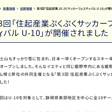
新着情報
協賛情報
第3回「住起産業ぷくぷくサッカーフェスティバル U-10」が
3回「住起産業ぷくぷくサッカー
ィバル U-10」が開催されました
士山もすっかり雪に包まれ、日本一早くオープンするスキー場
オープンしました。そんなイエティと同じ裾野市内にある裾
ム様と弊社の共同主催となる「第３回 住起産業ぷくぷくサッ
した！
回はU-10を対象として、静岡県東部地区を中心に全10チ