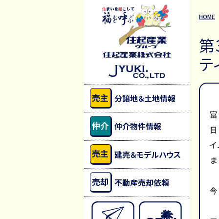
HOME
第
テ
売主
分譲地＆土地情報
富
仲介
仲介物件情報
日
イ
売主
建売＆モデルハウス
ま
売却
不動産売却依頼
今