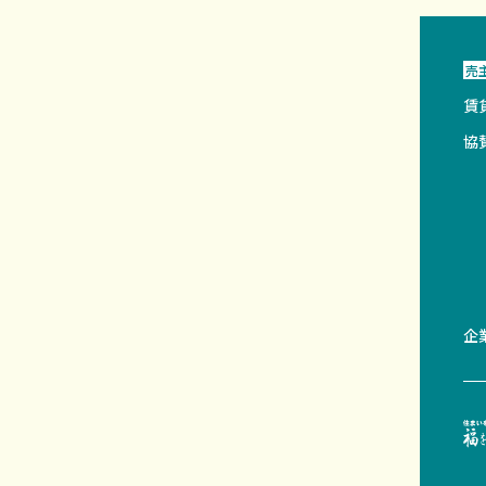
売
賃
協
企