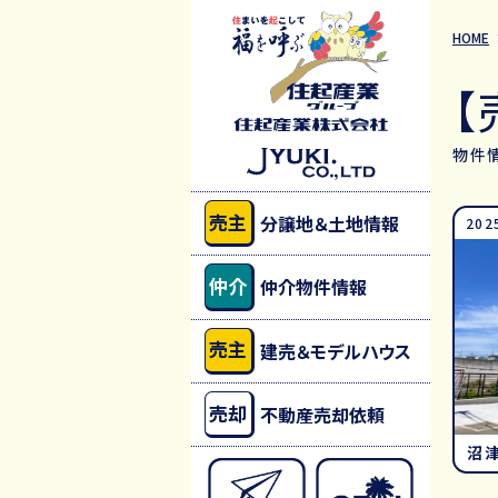
HOME
【
物件
売主
分譲地＆土地情報
202
仲介
仲介物件情報
売主
建売＆モデルハウス
売却
不動産売却依頼
沼