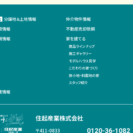
分譲地＆土地情報
仲介物件情報
主
貸情報
不動産売却依頼
賛情報
家を建てる
商品ラインナップ
施工ギャラリー
モデルハウス見学
こだわりの家づくり
狭小地・斜面地の家
スタッフ紹介
業情報
住起産業株式会社
0120-36-1082
〒411-0833