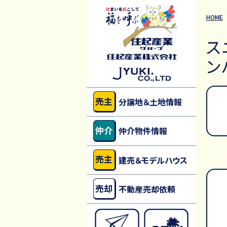
HOME
ス
ン
売主
分譲地＆土地情報
仲介
仲介物件情報
売主
建売＆モデルハウス
売却
不動産売却依頼