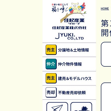
HOME
第
開
売主
分譲地＆土地情報
仲介
仲介物件情報
売主
建売＆モデルハウス
売却
不動産売却依頼