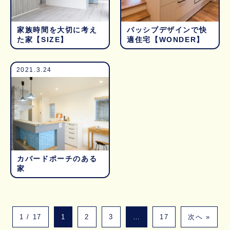
家族時間を大切に考え
パッシブデザインで快
た家【SIZE】
適住宅【WONDER】
2021.3.24
カバードポーチのある
家
1 / 17
1
2
3
…
17
次へ »